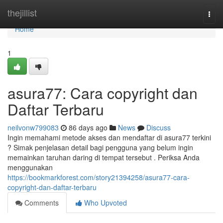
Home
thejillist
Togg
navi
Home
1
asura77: Cara copyright dan
Daftar Terbaru
neilvonw799083
86 days ago
News
Discuss
Ingin memahami metode akses dan mendaftar di asura77 terkini
? Simak penjelasan detail bagi pengguna yang belum ingin
memainkan taruhan daring di tempat tersebut . Periksa Anda
menggunakan
https://bookmarkforest.com/story21394258/asura77-cara-
copyright-dan-daftar-terbaru
Comments
Who Upvoted