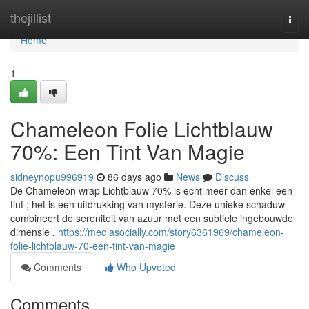
Home
thejillist
Togg
navi
Home
1
Chameleon Folie Lichtblauw
70%: Een Tint Van Magie
sidneynopu996919
86 days ago
News
Discuss
De Chameleon wrap Lichtblauw 70% is echt meer dan enkel een
tint ; het is een uitdrukking van mysterie. Deze unieke schaduw
combineert de sereniteit van azuur met een subtiele ingebouwde
dimensie ,
https://mediasocially.com/story6361969/chameleon-
folie-lichtblauw-70-een-tint-van-magie
Comments
Who Upvoted
Comments