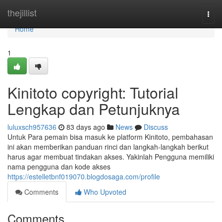
Home
thejillist
Togg
navi
Home
1
Kinitoto copyright: Tutorial
Lengkap dan Petunjuknya
luluxsch957636
83 days ago
News
Discuss
Untuk Para pemain bisa masuk ke platform Kinitoto, pembahasan
ini akan memberikan panduan rinci dan langkah-langkah berikut
harus agar membuat tindakan akses. Yakinlah Pengguna memiliki
nama pengguna dan kode akses
https://estelletbnf019070.blogdosaga.com/profile
Comments
Who Upvoted
Comments