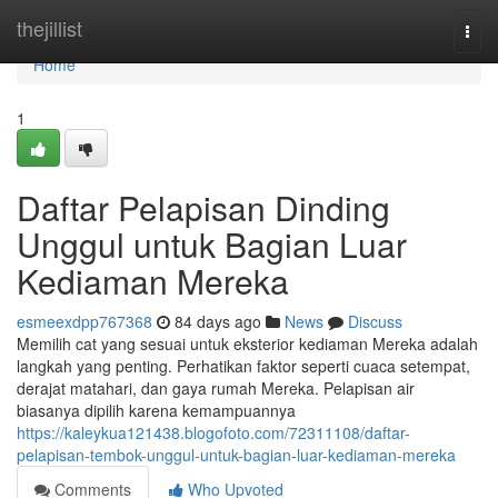
Home
thejillist
Togg
navi
Home
1
Daftar Pelapisan Dinding
Unggul untuk Bagian Luar
Kediaman Mereka
esmeexdpp767368
84 days ago
News
Discuss
Memilih cat yang sesuai untuk eksterior kediaman Mereka adalah
langkah yang penting. Perhatikan faktor seperti cuaca setempat,
derajat matahari, dan gaya rumah Mereka. Pelapisan air
biasanya dipilih karena kemampuannya
https://kaleykua121438.blogofoto.com/72311108/daftar-
pelapisan-tembok-unggul-untuk-bagian-luar-kediaman-mereka
Comments
Who Upvoted