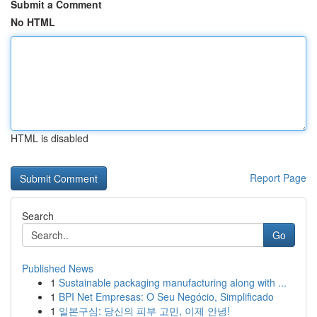
Submit a Comment
No HTML
HTML is disabled
Report Page
Search
Go
Published News
1
Sustainable packaging manufacturing along with ...
1
BPI Net Empresas: O Seu Negócio, Simplificado
1
일본구심: 당신의 피부 고민, 이제 안녕!