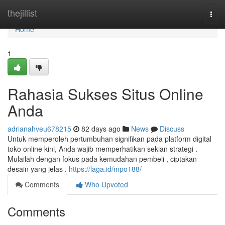
Home
thejillist
Togg
navi
Home
1
Rahasia Sukses Situs Online
Anda
adrianahveu678215
82 days ago
News
Discuss
Untuk memperoleh pertumbuhan signifikan pada platform digital
toko online kini, Anda wajib memperhatikan sekian strategi .
Mulailah dengan fokus pada kemudahan pembeli , ciptakan
desain yang jelas .
https://laga.id/mpo188/
Comments
Who Upvoted
Comments