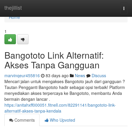
Home
thejillist
Togg
navi
Home
1
Bangototo Link Alternatif:
Akses Tanpa Gangguan
marvinqeur455816
83 days ago
News
Discuss
Mencari jalan untuk mengakses Bangototo jauh dari gangguan ?
Tautan Pengganti Bangototo hadir sebagai opsi terbaik! Platform
menyediakan akses terpercaya ke Bangototo, membantu Anda
bermain dengan lancar .
https://anitahxff000051.fitnell.com/82291141/bangototo-link-
alternatif-akses-tanpa-kendala
Comments
Who Upvoted