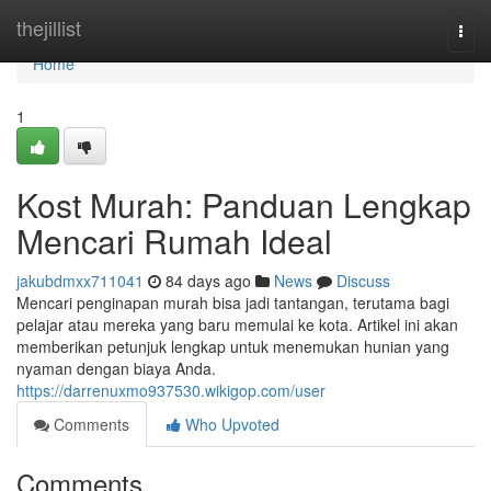
Home
thejillist
Togg
navi
Home
1
Kost Murah: Panduan Lengkap
Mencari Rumah Ideal
jakubdmxx711041
84 days ago
News
Discuss
Mencari penginapan murah bisa jadi tantangan, terutama bagi
pelajar atau mereka yang baru memulai ke kota. Artikel ini akan
memberikan petunjuk lengkap untuk menemukan hunian yang
nyaman dengan biaya Anda.
https://darrenuxmo937530.wikigop.com/user
Comments
Who Upvoted
Comments