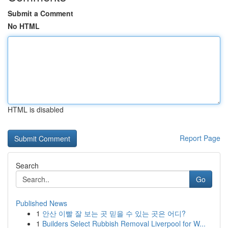
Submit a Comment
No HTML
HTML is disabled
Report Page
Search
Go
Published News
1
안산 이빨 잘 보는 곳 믿을 수 있는 곳은 어디?
1
Builders Select Rubbish Removal Liverpool for W...