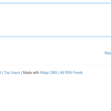
Rep
d
|
Top Users
| Made with
Kliqqi CMS
|
All RSS Feeds