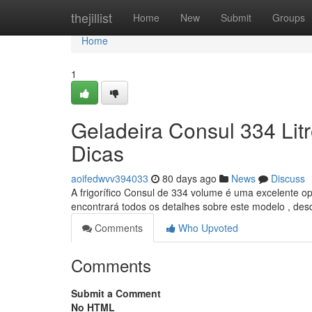
Home
thejillist
Home
New
Submit
Groups
Home
1
Geladeira Consul 334 Litr
Dicas
aoifedwvv394033
80 days ago
News
Discuss
A frigorífico Consul de 334 volume é uma excelente op
encontrará todos os detalhes sobre este modelo , de
Comments
Who Upvoted
Comments
Submit a Comment
No HTML