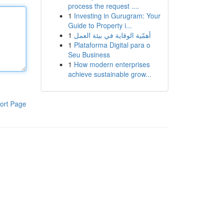
process the request ....
1
Investing in Gurugram: Your
Guide to Property i...
1
أهمّية الوقاية في بيئة العمل
1
Plataforma Digital para o
Seu Business
1
How modern enterprises
achieve sustainable grow...
ort Page