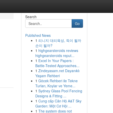
Search
Go
Published News
1
리니지 대리육성, 득이 될까
손이 될까?
1
highgearsteroids reviews
highgearsteroids reput...
1
Excel In Your Papers :
Battle-Tested Approaches...
1
Zindeyasam.net Dayanıklı
Yaşam Rehberi
1
Göcek Rehberi ile Tekne
Turları, Koylar ve Yeme...
1
Sydney Glass Pool Fencing
Designs & Fitting ...
1
Cung cấp Căn Hộ A&T Sky
Garden: Một Cơ Hội ...
1
The system does not