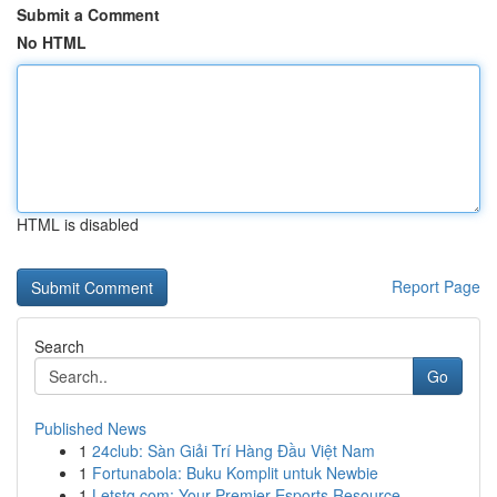
Submit a Comment
No HTML
HTML is disabled
Report Page
Search
Go
Published News
1
24club: Sàn Giải Trí Hàng Đầu Việt Nam
1
Fortunabola: Buku Komplit untuk Newbie
1
Letstg.com: Your Premier Esports Resource