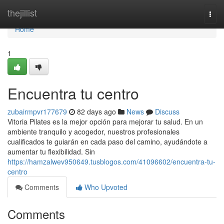
Home
thejillist
Togg
navi
Home
1
Encuentra tu centro
zubairmpvr177679
82 days ago
News
Discuss
Vitoria Pilates es la mejor opción para mejorar tu salud. En un
ambiente tranquilo y acogedor, nuestros profesionales
cualificados te guiarán en cada paso del camino, ayudándote a
aumentar tu flexibilidad. Sin
https://hamzalwev950649.tusblogos.com/41096602/encuentra-tu-
centro
Comments
Who Upvoted
Comments