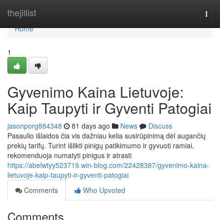
Home
thejillist
Togg
navi
Home
1
Gyvenimo Kaina Lietuvoje:
Kaip Taupyti ir Gyventi Patogiai
jasonporg884348
81 days ago
News
Discuss
Pasaulio išlaidos čia vis dažniau kelia susirūpinimą dėl augančių
prekių tarifų. Turint išlikti pinigų patikimumo ir gyvuoti ramiai,
rekomenduoja numatyti pinigus ir atrasti
https://abelwtyy523719.win-blog.com/22428387/gyvenimo-kaina-
lietuvoje-kaip-taupyti-ir-gyventi-patogiai
Comments
Who Upvoted
Comments