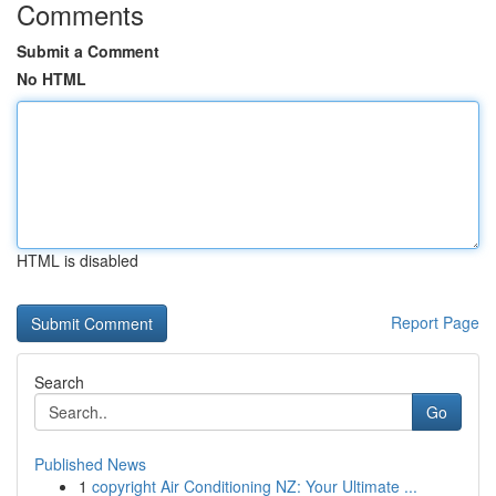
Comments
Submit a Comment
No HTML
HTML is disabled
Report Page
Search
Go
Published News
1
copyright Air Conditioning NZ: Your Ultimate ...