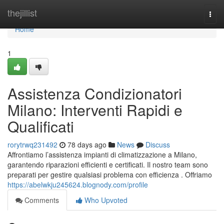
Home
thejillist
Togg
navi
Home
1
Assistenza Condizionatori
Milano: Interventi Rapidi e
Qualificati
rorytrwq231492
78 days ago
News
Discuss
Affrontiamo l’assistenza impianti di climatizzazione a Milano,
garantendo riparazioni efficienti e certificati. Il nostro team sono
preparati per gestire qualsiasi problema con efficienza . Offriamo
https://abelwkju245624.blognody.com/profile
Comments
Who Upvoted