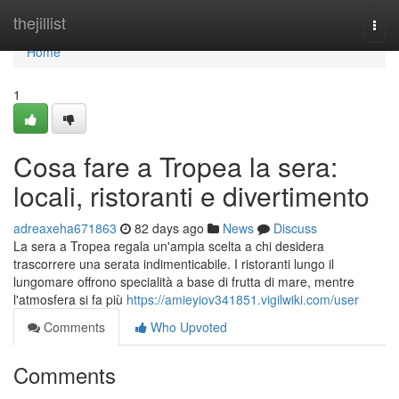
Home
thejillist
Togg
navi
Home
1
Cosa fare a Tropea la sera:
locali, ristoranti e divertimento
adreaxeha671863
82 days ago
News
Discuss
La sera a Tropea regala un'ampia scelta a chi desidera
trascorrere una serata indimenticabile. I ristoranti lungo il
lungomare offrono specialità a base di frutta di mare, mentre
l'atmosfera si fa più
https://amieyiov341851.vigilwiki.com/user
Comments
Who Upvoted
Comments