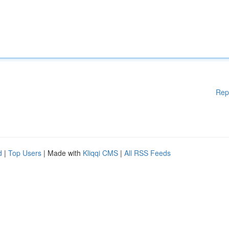
Rep
d
|
Top Users
| Made with
Kliqqi CMS
|
All RSS Feeds