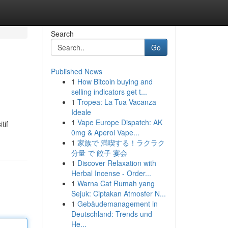
Search
Go
Published News
1
How Bitcoin buying and
selling indicators get t...
1
Tropea: La Tua Vacanza
Ideale
1
Vape Europe Dispatch: AK
tif
0mg & Aperol Vape...
1
家族で 満喫する！ラクラク
分量 で 餃子 宴会
1
Discover Relaxation with
Herbal Incense - Order...
1
Warna Cat Rumah yang
Sejuk: Ciptakan Atmosfer N...
1
Gebäudemanagement in
Deutschland: Trends und
He...