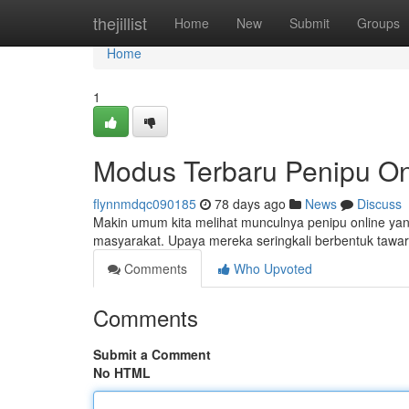
Home
thejillist
Home
New
Submit
Groups
Home
1
Modus Terbaru Penipu On
flynnmdqc090185
78 days ago
News
Discuss
Makin umum kita melihat munculnya penipu online yang
masyarakat. Upaya mereka seringkali berbentuk tawara
Comments
Who Upvoted
Comments
Submit a Comment
No HTML