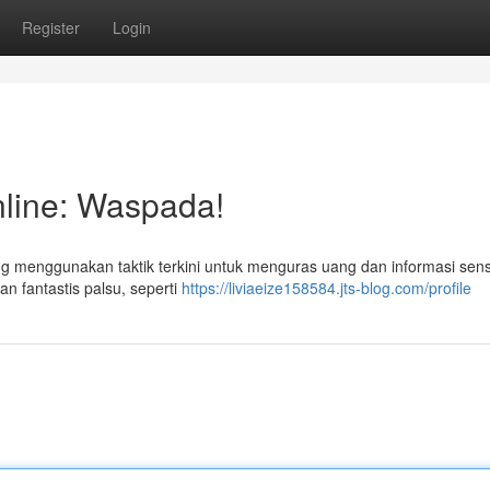
Register
Login
line: Waspada!
 menggunakan taktik terkini untuk menguras uang dan informasi sensi
n fantastis palsu, seperti
https://liviaeize158584.jts-blog.com/profile