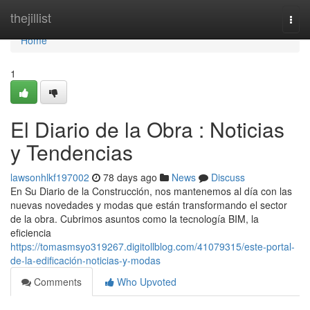
Home
thejillist
Togg
navi
Home
1
El Diario de la Obra : Noticias
y Tendencias
lawsonhlkf197002
78 days ago
News
Discuss
En Su Diario de la Construcción, nos mantenemos al día con las
nuevas novedades y modas que están transformando el sector
de la obra. Cubrimos asuntos como la tecnología BIM, la
eficiencia
https://tomasmsyo319267.digitollblog.com/41079315/este-portal-
de-la-edificación-noticias-y-modas
Comments
Who Upvoted