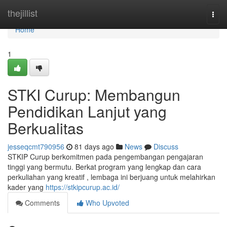
Home
thejillist
Togg
navi
Home
1
STKI Curup: Membangun
Pendidikan Lanjut yang
Berkualitas
jesseqcmt790956
81 days ago
News
Discuss
STKIP Curup berkomitmen pada pengembangan pengajaran
tinggi yang bermutu. Berkat program yang lengkap dan cara
perkuliahan yang kreatif , lembaga ini berjuang untuk melahirkan
kader yang
https://stkipcurup.ac.id/
Comments
Who Upvoted