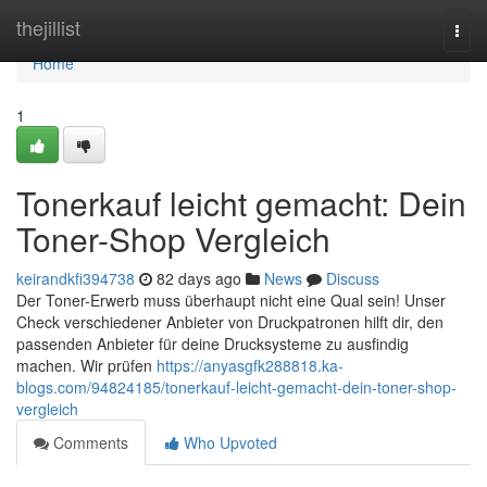
Home
thejillist
Togg
navi
Home
1
Tonerkauf leicht gemacht: Dein
Toner-Shop Vergleich
keirandkfi394738
82 days ago
News
Discuss
Der Toner-Erwerb muss überhaupt nicht eine Qual sein! Unser
Check verschiedener Anbieter von Druckpatronen hilft dir, den
passenden Anbieter für deine Drucksysteme zu ausfindig
machen. Wir prüfen
https://anyasgfk288818.ka-
blogs.com/94824185/tonerkauf-leicht-gemacht-dein-toner-shop-
vergleich
Comments
Who Upvoted