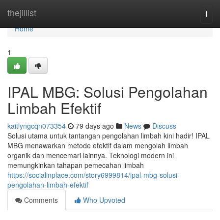
Home
thejillist
Togg
navi
Home
1
IPAL MBG: Solusi Pengolahan
Limbah Efektif
kaitlyngcqn073354
79 days ago
News
Discuss
Solusi utama untuk tantangan pengolahan limbah kini hadir! IPAL
MBG menawarkan metode efektif dalam mengolah limbah
organik dan mencemari lainnya. Teknologi modern ini
memungkinkan tahapan pemecahan limbah
https://socialinplace.com/story6999814/ipal-mbg-solusi-
pengolahan-limbah-efektif
Comments
Who Upvoted