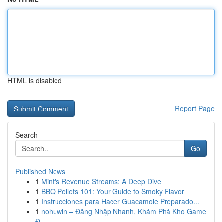
HTML is disabled
Report Page
Search
Go
Published News
1
Mint's Revenue Streams: A Deep Dive
1
BBQ Pellets 101: Your Guide to Smoky Flavor
1
Instrucciones para Hacer Guacamole Preparado...
1
nohuwin – Đăng Nhập Nhanh, Khám Phá Kho Game
Đ...