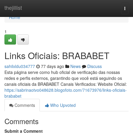
Home
thejillist
Togg
navi
Home
1
Links Oficiais: BRABABET
sahilxldu034777
77 days ago
News
Discuss
Esta página serve como hub oficial de verificação das nossas
redes e perfis externos, garantindo que você está seguindo os
canais oficiais da BRABABET Canais Verificados: Website Oficial:
https://sabrinaotvo048628.blogofoto.com/71673976/links-oficiais-
brababet
Comments
Who Upvoted
Comments
Submit a Comment