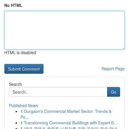
No HTML
HTML is disabled
Report Page
Search
Go
Published News
1
Gurgaon's Commercial Market Sector: Trends &
Po...
1
Transforming Commercial Buildings with Expert S...
1
19금 콘텐츠 플랫폼 시청자를 위한 온라인 전송 안내