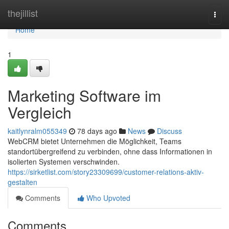
Home
thejillist
Togg
navi
Home
1
Marketing Software im
Vergleich
kaitlynralm055349
78 days ago
News
Discuss
WebCRM bietet Unternehmen die Möglichkeit, Teams
standortübergreifend zu verbinden, ohne dass Informationen in
isolierten Systemen verschwinden.
https://sirketlist.com/story23309699/customer-relations-aktiv-
gestalten
Comments
Who Upvoted
Comments