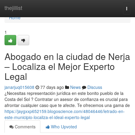
Home
thejillist
Togg
navi
Home
1
Abogado en la ciudad de Nerja
– Localiza el Mejor Experto
Legal
janarjuq015608
77 days ago
News
Discuss
¿Necesitas representación jurídica en este bonito pueblo de la
Costa del Sol ? Contratar un asesor de confianza es crucial para
afrontar cualquier caso que te afecte. Te ofrecemos una gama de
https://jaygxxp652159.blogoscience.com/48046446/letrado-en-
este-municipio-localiza-el-ideal-experto-legal
Comments
Who Upvoted