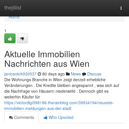
Home
thejillist
Togg
navi
Home
1
Aktuelle Immobilien
Nachrichten aus Wien
janiceokrk930537
80 days ago
News
Discuss
Die Wohnungs Branche in Wien zeigt derzeit erhebliche
Veränderungen . Die Kredite bleiben angespannt , was sich auf
die Nachfrage von Häusern niederwirkt . Dennoch gibt es
weiterhin Käufer für
https://victordlgi398186.therainblog.com/39934194/neueste-
immobilien-meldungen-aus-der-stadt
Comments
Who Upvoted