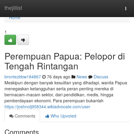
Home
thejillist
Togg
navi
Home
1
Perempuan Papua: Pelopor di
Tengah Rintangan
brontezbbw184867
76 days ago
News
Discuss
Meskipun dengan banyak kesulitan yang dihadapi, wanita Papua
menegaskan ketangguhan serta peran penting mereka di
bermacam-macam sektor, dari pendidikan, medis, hingga
pemberdayaan ekonomi. Para perempuan bukanlah
https://joshnolj958344.wikiadvocate.com/user
Comments
Who Upvoted
Comments