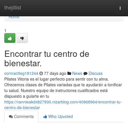
Home
thejillist
Togg
navi
Home
1
Encontrar tu centro de
bienestar.
cormactteg181244
77 days ago
News
Discuss
Pilates Vitoria es el lugar perfecto para sentir con tu alma.
Ofrecemos clases de Pilates variadas que te ayudarán a tonificar
tu salud. Nuestro equipo de instructores cualificados está
dispuesto a guiarte en tu
https://nannieakdx827930.nizarblog.com/40968964/encontrar-tu-
centro-de-bienestar
Comments
Who Upvoted