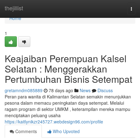
Home
thejillist
Togg
navi
Home
1
Keajaiban Perempuan Kalsel
Selatan : Menggerakkan
Pertumbuhan Bisnis Setempat
gretamndm085889
78 days ago
News
Discuss
Peran para wanita di Kalimantan Selatan semakin menunjukkan
pesona dalam memacu peningkatan daya setempat. Melalui
ragam program di sektor UMKM , keterampilan mereka mampu
menciptakan peluang usaha
https://kaitlynikzr245727.webdesign96.com/profile
Comments
Who Upvoted