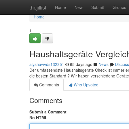
Home
thejillist
Home
New
Submit
Groups
Home
1
Haushaltsgeräte Vergleic
alyshawvds132351
65 days ago
News
Discuss
Der umfassendste Haushaltsgeräte Check ist immer e
die besten Standard ? Wir haben verschiedene Gerät
Comments
Who Upvoted
Comments
Submit a Comment
No HTML