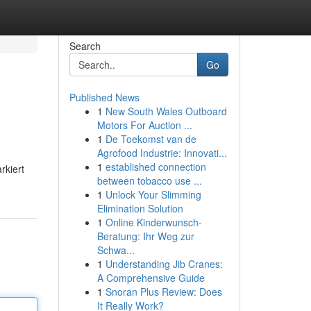
Search
Go
Published News
1
New South Wales Outboard
Motors For Auction ...
1
De Toekomst van de
Agrofood Industrie: Innovati...
1
established connection
rkiert
between tobacco use ...
1
Unlock Your Slimming
Elimination Solution
1
Online Kinderwunsch-
Beratung: Ihr Weg zur
Schwa...
1
Understanding Jib Cranes:
A Comprehensive Guide
1
Snoran Plus Review: Does
It Really Work?