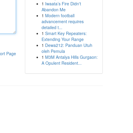
1
Iwaata’s Fire Didn't
Abandon Me
1
Modern football
advancement requires
detailed t...
1
Smart Key Repeaters:
Extending Your Range
1
Dewa212: Panduan Utuh
oleh Pemula
ort Page
1
M3M Antalya Hills Gurgaon:
A Opulent Resident...