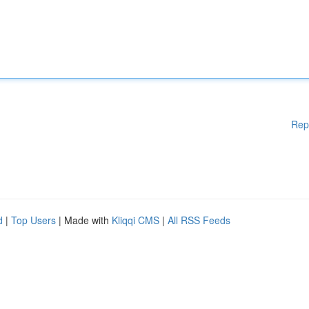
Rep
d
|
Top Users
| Made with
Kliqqi CMS
|
All RSS Feeds