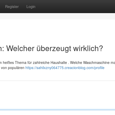
Register
Login
h: Welcher überzeugt wirklich?
in heißes Thema für zahlreiche Haushalte . Welche Waschmaschine ma
e von populären
https://sahilxzny064775.creacionblog.com/profile