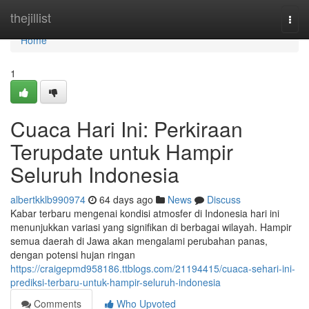
Home
thejillist
Togg
navi
Home
1
Cuaca Hari Ini: Perkiraan
Terupdate untuk Hampir
Seluruh Indonesia
albertkklb990974
64 days ago
News
Discuss
Kabar terbaru mengenai kondisi atmosfer di Indonesia hari ini
menunjukkan variasi yang signifikan di berbagai wilayah. Hampir
semua daerah di Jawa akan mengalami perubahan panas,
dengan potensi hujan ringan
https://craigepmd958186.ttblogs.com/21194415/cuaca-sehari-ini-
prediksi-terbaru-untuk-hampir-seluruh-indonesia
Comments
Who Upvoted