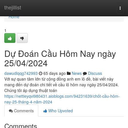
Home
thejillist
Togg
navi
Home
1
Dự Đoán Cầu Hôm Nay ngày
25/04/2024
dawudlqqg742993
65 days ago
News
Discuss
Với sự quan tâm lớn từ cộng đồng anh em lô đề, bài viết này
mang đến dự đoán chi tiết về cầu lô hôm nay ngày 25/04/2024.
Chúng tôi áp dụng thuật toán
https://nettieyqvi980431.aioblogs.com/94231639/chốt-cầu-hôm-
nay-25-tháng-4-năm-2024
Comments
Who Upvoted
Comments