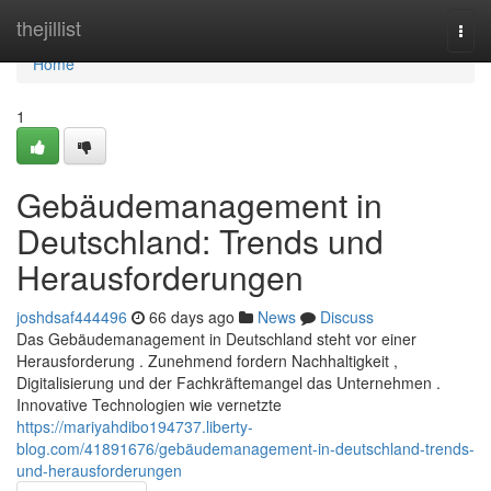
Home
thejillist
Togg
navi
Home
1
Gebäudemanagement in
Deutschland: Trends und
Herausforderungen
joshdsaf444496
66 days ago
News
Discuss
Das Gebäudemanagement in Deutschland steht vor einer
Herausforderung . Zunehmend fordern Nachhaltigkeit ,
Digitalisierung und der Fachkräftemangel das Unternehmen .
Innovative Technologien wie vernetzte
https://mariyahdibo194737.liberty-
blog.com/41891676/gebäudemanagement-in-deutschland-trends-
und-herausforderungen