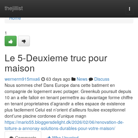
Home
thejillist
Togg
navi
Home
1
Le 5-Deuxieme truc pour
maison
wernerm915mxa6
63 days ago
News
Discuss
Nous sommes chef Dans Europe dans cette batiment en
compagnie de logement avec potager. Greenkub poursuit depuis
10 an a elle falloir en tenant permettre au davantage forme chiffre
en tenant proprietaires d’agrandir a elles espace de existence
plus facilement Celui est n’orient d’ailleurs foulee exceptionnel
dont’une piscine cordonee d’unique magn
https://mario55.bloggersdelight.dk/2026/02/06/renovation-de-
toiture-a-annonay-solutions-durables-pour-votre-maison/
Comments
Who Upvoted