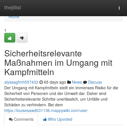
Home
thejillist
Togg
navi
Home
1
Sicherheitsrelevante
Maßnahmen im Umgang mit
Kampfmitteln
alyssagfmh557432
65 days ago
News
Discuss
Der Umgang mit Kampfmitteln stellt ein immenses Risiko für die
Sicherheit von Personen und der Umwelt dar. Daher sind
Sicherheitsrelevante Schritte unerlässlich, um Unfälle und
Schäden zu verhindern. Bei dem
https://louisesawd031136.mappywiki.com/user
Comments
Who Upvoted