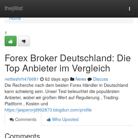
Home
thejillist
Togg
navi
Home
1
Forex Broker Deutschland: Die
Top Anbieter im Vergleich
nettieshrh476681
62 days ago
News
Discuss
Die Recherche nach dem besten Forex Händler in Deutschland
kann schwierig sein. Unser Test beleuchtet die populärsten
Anbieter, wobei wir großen Wert auf Regulierung , Trading-
Plattform , Kosten und
https://jasperorjd992873.blogdun.com/profile
Comments
Who Upvoted
Comments