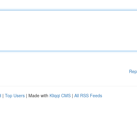
Rep
d
|
Top Users
| Made with
Kliqqi CMS
|
All RSS Feeds