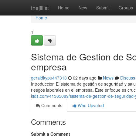
Home
thejillist
Home
New
Submit
Groups
Home
1
Sistema de Gestion de Se
empresa
geraldkypu447313
62 days ago
News
Discuss
Introduccion El sistema de gestión de seguridad y sal
riesgos laborales en el empresa. Este enfoque es cruci
kids.com/41365089/sistema-de-gestion-de-seguridad-y
Comments
Who Upvoted
Comments
Submit a Comment