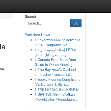
Search
Go
Published News
1
Качественный ремонт в М
la
2024 : Направления ...
1
إضاءة أرضية دائرية LED 4
وات مصر: دليل شامل
1
Canada Free Slots: Your
Guide to Online Gaming
los
1
The Bay Area's Oakland
Limousine Transportation...
1
Epoxy Flooring Long Island
NY: Durable & Stylis...
1
谷歌邮箱怎么开启双重验证
1
SIAP4DI: Meningkatkan
Produktivitas Pengadaan...