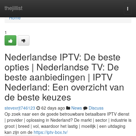
Home
thejillist
Togg
navi
Home
1
Nederlandse IPTV: De beste
opties | Nederlandse TV: De
beste aanbiedingen | IPTV
Nederland: Een overzicht van
de beste keuzes
stevexrjt746123
62 days ago
News
Discuss
Op zoek naar een de goede betrouwbare betaalbare IPTV dienst
| provider | oplossing in Nederland? De markt | sector | industrie is
groot | breed | vol, waardoor het lastig | moeilijk | een uitdaging
kan zijn om de
https://iptv-box.tv/