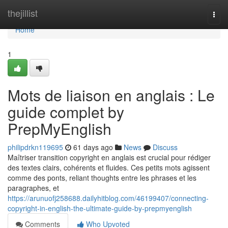
Home
thejillist
Togg
navi
Home
1
Mots de liaison en anglais : Le
guide complet by
PrepMyEnglish
philipdrkn119695
61 days ago
News
Discuss
Maîtriser transition copyright en anglais est crucial pour rédiger
des textes clairs, cohérents et fluides. Ces petits mots agissent
comme des ponts, reliant thoughts entre les phrases et les
paragraphes, et
https://arunuofj258688.dailyhitblog.com/46199407/connecting-
copyright-in-english-the-ultimate-guide-by-prepmyenglish
Comments
Who Upvoted