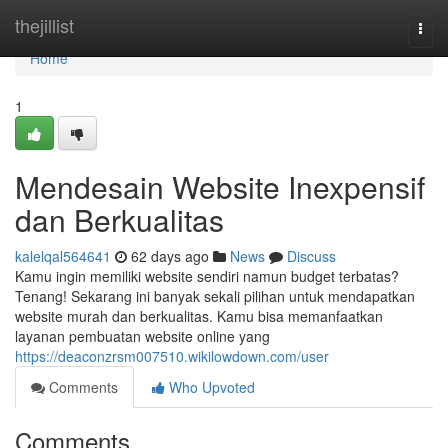
Home
thejillist
Togg
navi
Home
1
Mendesain Website Inexpensif
dan Berkualitas
kalelqal564641
62 days ago
News
Discuss
Kamu ingin memiliki website sendiri namun budget terbatas?
Tenang! Sekarang ini banyak sekali pilihan untuk mendapatkan
website murah dan berkualitas. Kamu bisa memanfaatkan
layanan pembuatan website online yang
https://deaconzrsm007510.wikilowdown.com/user
Comments
Who Upvoted
Comments