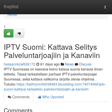
Home
thejillist
Togg
navi
Home
1
IPTV Suomi: Kattava Selitys
Palveluntarjoajiin ja Kanaviin
hassannkzw526172
61 days ago
News
Discuss
IPTV Suomessa on kasvava keino katsoa suoria kanavia ilman
laitteita. Tässä tarkastellaan parhaat IPTV-palveluntarjoajat
Suomessa, sekä kattava valikoima tarjolla olevia ohjelmia .
Tutustu
https://kathrynnrbt038483.bluxeblog.com/74074066/iptv-
suomi-kattava-tarkastelu-palveluntarjoajiin-ja-kanaviin
Comments
Who Upvoted
Comments