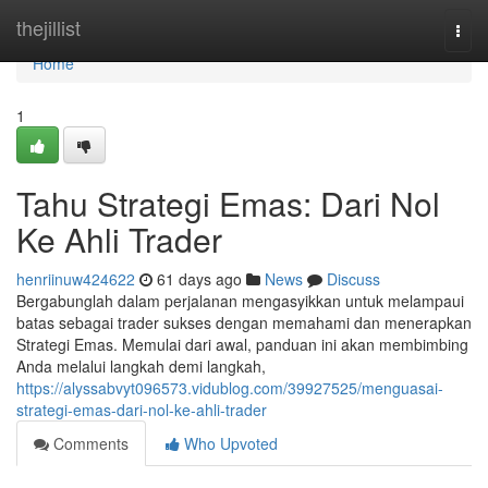
Home
thejillist
Togg
navi
Home
1
Tahu Strategi Emas: Dari Nol
Ke Ahli Trader
henriinuw424622
61 days ago
News
Discuss
Bergabunglah dalam perjalanan mengasyikkan untuk melampaui
batas sebagai trader sukses dengan memahami dan menerapkan
Strategi Emas. Memulai dari awal, panduan ini akan membimbing
Anda melalui langkah demi langkah,
https://alyssabvyt096573.vidublog.com/39927525/menguasai-
strategi-emas-dari-nol-ke-ahli-trader
Comments
Who Upvoted