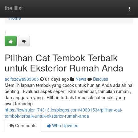
Home
thejillist
Togg
navi
Home
1
Pilihan Cat Tembok Terbaik
untuk Eksterior Rumah Anda
aoifezcwa983305
61 days ago
News
Discuss
Memilih lapisan tembok yang cocok untuk hunian Anda adalah hal
penting . Evaluasi aspek seperti iklim setempat, tampilan rumah ,
dan anggaran yang . Pilihan terbaik termasuk cat emulsi yang
awet terhadap
https://lewisulpr174313.losblogos.com/40301534/pilihan-cat-
tembok-terbaik-untuk-eksterior-rumah-anda
Comments
Who Upvoted