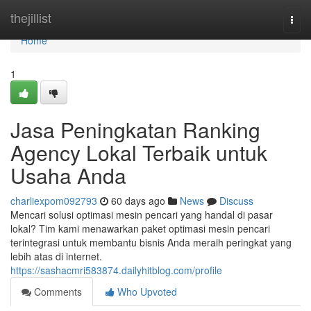
Home
thejillist
Togg
navi
Home
1
Jasa Peningkatan Ranking
Agency Lokal Terbaik untuk
Usaha Anda
charliexpom092793
60 days ago
News
Discuss
Mencari solusi optimasi mesin pencari yang handal di pasar
lokal? Tim kami menawarkan paket optimasi mesin pencari
terintegrasi untuk membantu bisnis Anda meraih peringkat yang
lebih atas di internet.
https://sashacmri583874.dailyhitblog.com/profile
Comments
Who Upvoted