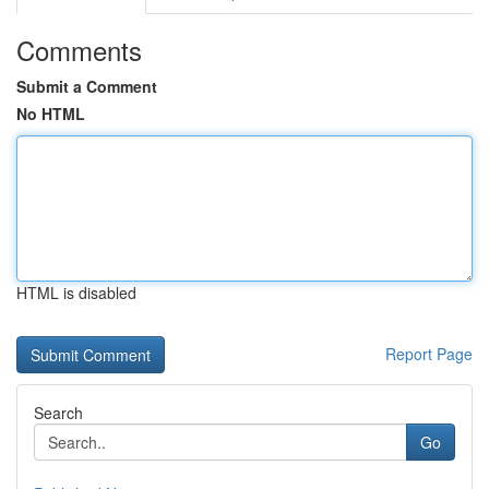
Comments
Submit a Comment
No HTML
HTML is disabled
Report Page
Search
Go