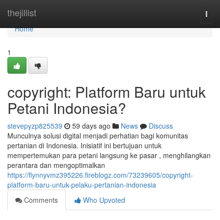
Home
thejillist
Togg
navi
Home
1
copyright: Platform Baru untuk
Petani Indonesia?
stevepyzp825539
59 days ago
News
Discuss
Munculnya solusi digital menjadi perhatian bagi komunitas
pertanian di Indonesia. Inisiatif ini bertujuan untuk
mempertemukan para petani langsung ke pasar , menghilangkan
perantara dan mengoptimalkan
https://flynnyvmz395226.fireblogz.com/73239605/copyright-
platform-baru-untuk-pelaku-pertanian-indonesia
Comments
Who Upvoted