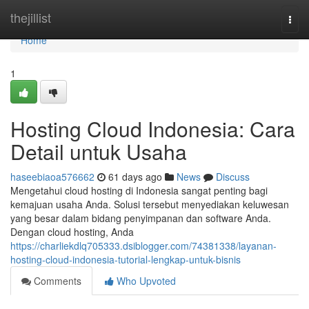
Home
thejillist
Togg
navi
Home
1
Hosting Cloud Indonesia: Cara
Detail untuk Usaha
haseebiaoa576662
61 days ago
News
Discuss
Mengetahui cloud hosting di Indonesia sangat penting bagi
kemajuan usaha Anda. Solusi tersebut menyediakan keluwesan
yang besar dalam bidang penyimpanan dan software Anda.
Dengan cloud hosting, Anda
https://charliekdlq705333.dsiblogger.com/74381338/layanan-
hosting-cloud-indonesia-tutorial-lengkap-untuk-bisnis
Comments
Who Upvoted