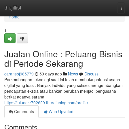
Home
thejillist
Togg
navi
Home
1
Jualan Online : Peluang Bisnis
di Periode Sekarang
caransoj985779
59 days ago
News
Discuss
Perkembangan teknologi saat ini telah membuka potensi usaha
digital yang luas . Banyak individu yang sukses mengembangkan
pendapatan ekstra atau bahkan berubah menjadi pengusaha
berkat adanya sarana
https://lulueokr792629.therainblog.com/profile
Comments
Who Upvoted
Comments