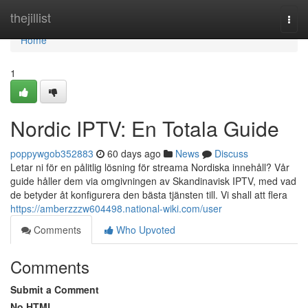
Home
thejillist
Togg
navi
Home
1
Nordic IPTV: En Totala Guide
poppywgob352883
60 days ago
News
Discuss
Letar ni för en pålitlig lösning för streama Nordiska innehåll? Vår
guide håller dem via omgivningen av Skandinavisk IPTV, med vad
de betyder åt konfigurera den bästa tjänsten till. Vi shall att flera
https://amberzzzw604498.national-wiki.com/user
Comments
Who Upvoted
Comments
Submit a Comment
No HTML