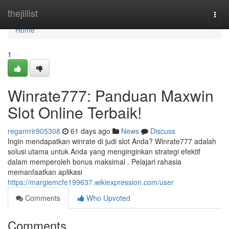
Home
thejillist
Togg
navi
Home
1
Winrate777: Panduan Maxwin
Slot Online Terbaik!
reganrrir905308
61 days ago
News
Discuss
Ingin mendapatkan winrate di judi slot Anda? Winrate777 adalah
solusi utama untuk Anda yang menginginkan strategi efektif
dalam memperoleh bonus maksimal . Pelajari rahasia
memanfaatkan aplikasi
https://margiemcfe199637.wikiexpression.com/user
Comments
Who Upvoted
Comments