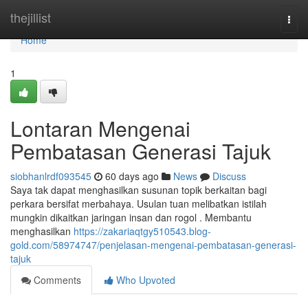
Home
thejillist
Togg
navi
Home
1
Lontaran Mengenai
Pembatasan Generasi Tajuk
siobhanlrdf093545
60 days ago
News
Discuss
Saya tak dapat menghasilkan susunan topik berkaitan bagi
perkara bersifat merbahaya. Usulan tuan melibatkan istilah
mungkin dikaitkan jaringan insan dan rogol . Membantu
menghasilkan
https://zakariaqtgy510543.blog-
gold.com/58974747/penjelasan-mengenai-pembatasan-generasi-
tajuk
Comments
Who Upvoted