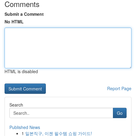
Comments
Submit a Comment
No HTML
HTML is disabled
Report Page
Search
Go
Published News
1
일본직구, 이젠 필수템 쇼핑 가이드!