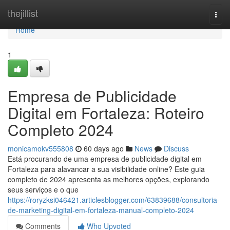
Home
thejillist
Togg
navi
Home
1
Empresa de Publicidade
Digital em Fortaleza: Roteiro
Completo 2024
monicamokv555808
60 days ago
News
Discuss
Está procurando de uma empresa de publicidade digital em
Fortaleza para alavancar a sua visibilidade online? Este guia
completo de 2024 apresenta as melhores opções, explorando
seus serviços e o que
https://roryzksi046421.articlesblogger.com/63839688/consultoria-
de-marketing-digital-em-fortaleza-manual-completo-2024
Comments
Who Upvoted