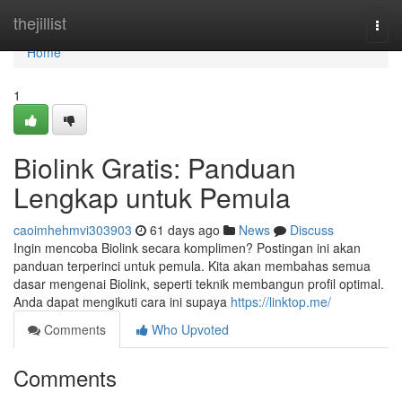
Home
thejillist
Togg
navi
Home
1
Biolink Gratis: Panduan
Lengkap untuk Pemula
caoimhehmvi303903
61 days ago
News
Discuss
Ingin mencoba Biolink secara komplimen? Postingan ini akan
panduan terperinci untuk pemula. Kita akan membahas semua
dasar mengenai Biolink, seperti teknik membangun profil optimal.
Anda dapat mengikuti cara ini supaya
https://linktop.me/
Comments
Who Upvoted
Comments